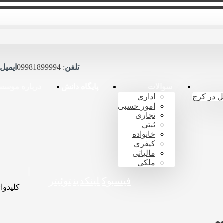
تلفن
: 09981899994
ایمیل
سوالات
پایگاه دانش
درباره موسس
ل در کرج
اداری
امور حسبی
تجاری
ثبتی
خانواده
کیفری
مالیاتی
ملکی
فیسبوک
لینکدین
توئیتر
کلیدواژ