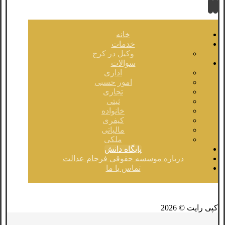
خانه
خدمات
وکیل در کرج
سوالات
اداری
امور حسبی
تجاری
ثبتی
خانواده
کیفری
مالیاتی
ملکی
پایگاه دانش
درباره موسسه حقوقی فرجام عدالت
تماس با ما
فیسبوک
لینکدین
توئیتر
کپی رایت © 2026