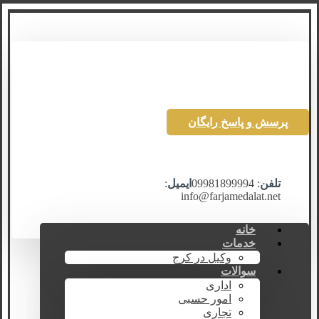
پرسش و پاسخ رایگان
تلفن
: 09981899994
ایمیل
:
info@farjamedalat.net
خانه
خدمات
وکیل در کرج
سوالات
اداری
امور حسبی
تجاری