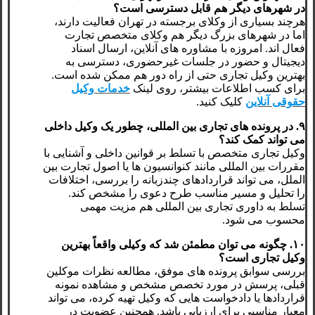
در شهرهای دیگر هم قابل دسترسی است؟
هرچند بسیاری از وکلای برجسته در تهران فعالیت دارند،
اما در شهرهای بزرگ دیگر هم وکلای متخصص تجارت
فعال اند. امروزه با مشاوره های آنلاین، ارسال اسناد
دیجیتال و حضور در جلسات غیرحضوری، دسترسی به
بهترین وکیل تجاری حتی از راه دور هم ممکن شده است.
برای کسب اطلاعات بیشتر، روی لینک
خدمات وکیل
حقوقی آنلاین
کلیک کنید.
۹. در پرونده های تجاری بین المللی، چطور یک وکیل داخلی
می تواند کمک کند؟
وکیل تجاری متخصص با تسلط بر قوانین داخلی و آشنایی با
مقررات بین المللی مانند کنوانسیون ها یا اصول تجارت بین
الملل، می تواند قراردادهای چندزبانه را بررسی، اختلافات
را تحلیل و مسیر مناسب طرح دعوی را مشخص کند.
تسلط به داوری تجاری بین المللی هم مزیت مهمی
محسوب می شود.
۱۰. چگونه می توان مطمئن شد که وکیلی واقعاً بهترین
وکیل تجاری است؟
بررسی سوابق پرونده های موفق، مطالعه نظرات موکلین
قبلی، پرسش در مورد تخصص مشخص و مشاهده نمونه
قراردادها یا دادخواست هایی که وکیل تهیه کرده، می تواند
معیار مناسبی برای ارزیابی باشد. همچنین عضویت در