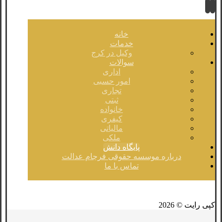
خانه
خدمات
وکیل در کرج
سوالات
اداری
امور حسبی
تجاری
ثبتی
خانواده
کیفری
مالیاتی
ملکی
پایگاه دانش
درباره موسسه حقوقی فرجام عدالت
تماس با ما
فیسبوک
لینکدین
توئیتر
کپی رایت © 2026