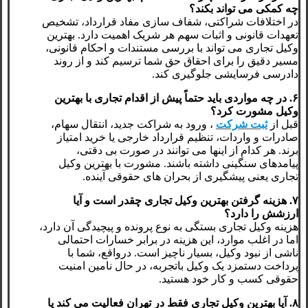
چه کمکی می تواند بکند؟
در اختلافات شراکتی، شفاف سازی مفاد قرارداد، تشخیص
تعهدات قانونی و اثبات سهم هر شریک اهمیت دارد. بهترین
وکیل تجاری می تواند با بررسی مستندات و احکام قانونی،
مسیر دقیق را برای احقاق حق شما ترسیم کند و از روند
دادرسی فرسایشی جلوگیری کند.
۶. در چه مواردی باید حتماً پیش از اقدام تجاری با بهترین
وکیل مشورت کرد؟
قبل از
ثبت شرکت
، ورود به شراکت جدید، انتقال سهام،
صادرات و واردات، تنظیم قرارداد خارجی یا خرید امتیاز
برند. هر کدام از اینها می توانند در صورت بی دقتی،
پیامدهای سنگینی داشته باشند. مشورت با بهترین وکیل
تجاری یعنی پیشگیری از بحران های حقوقی آینده.
۷. هزینه گرفتن بهترین وکیل تجاری چقدر است و آیا
ارزشش را دارد؟
هزینه وکیل تجاری بستگی به نوع پرونده و پیچیدگی آن دارد،
اما در اغلب موارد، این هزینه در برابر خسارات احتمالی
ناشی از نبود وکیل، بسیار ناچیز است. درواقع، شما با
پرداخت دستمزد یک وکیل باتجربه، در حال نامین امنیت
حقوقی کسب و کار خود هستید.
۸. آیا بهترین وکیل تجاری فقط در تهران فعالیت می کند یا