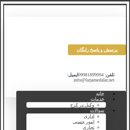
پرسش و پاسخ رایگان
تلفن
: 09981899994
ایمیل
:
info@farjamedalat.net
خانه
خدمات
وکیل در کرج
سوالات
اداری
امور حسبی
تجاری