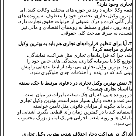
تجاری وجود دارد؟
همه وکلا اجازه دارند در حوزه های مختلف وکالت کنند، اما
بهترین وکیل تجاری، تخصص خود را معطوف به پرونده های
بازرگانی کرده و درک عمیقی از جزئیات حقوق تجارت دارد.
او به روز، دقیق و مسلط به روندهای اقتصادی و مالی نیز
هست، نه صرفاً مباحث کلی حقوقی.
۳. آیا برای تنظیم قراردادهای تجاری هم باید به بهترین وکیل
تجاری مراجعه کرد؟
بله، چرا که قراردادهای تجاری مثل شراکت، نمایندگی،
توزیع کالا یا سرمایه گذاری، پیچیدگی های خاص خود را
دارند. بهترین وکیل تجاری می تواند از ابتدا بندهایی را پیش
بینی کند که در آینده از اختلافات جدی جلوگیری شود.
۴. نقش بهترین وکیل تجاری در دعاوی مرتبط با چک، سفته
یا اسناد تجاری چیست؟
در پرونده هایی که پای چک، سفته یا برات در میان است،
سرعت و دقت وکیل بسیار مهم است. بهترین وکیل تجاری
می داند چگونه از مزایای قانونی مثل تأمین خواسته
استفاده کند یا در کمترین زمان رأی قطعی بگیرد. آشنایی او
با بانک ها و رویه شعب اجرایی هم یک امتیاز بزرگ محسوب
می شود.
۵. اگر در شراکت دچار اختلاف شدم، بهترین وکیل تجاری