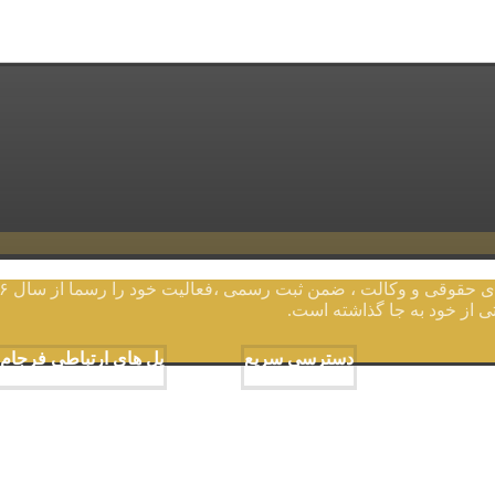
بتی از خود به جا گذاشته است.
دسترسی سریع
پل های ارتباطی فرجام
صفحه اصلی
وکیل فوری
آدرس دفتر ما:
 قانونی
تماس با ما
پرسش رایگان
تلفن: 09124629682