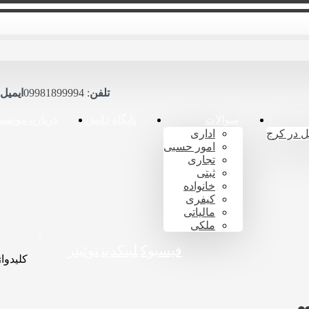
تلفن
: 09981899994
ایمیل
سوالات
پایگاه دانش
درباره موسس
ل در کرج
اداری
امور حسبی
تجاری
ثبتی
خانواده
کیفری
مالیاتی
ملکی
فیسبوک
لینکدین
توئیتر
کلیدواژ