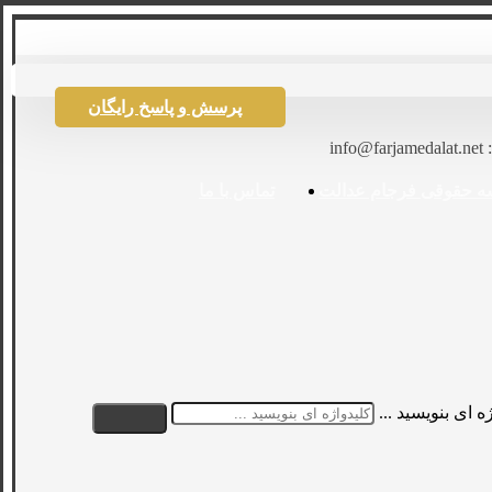
پرسش و پاسخ رایگان
: info@farjamedalat.net
ه حقوقی فرجام عدالت
تماس با ما
ه ای بنویسید ...