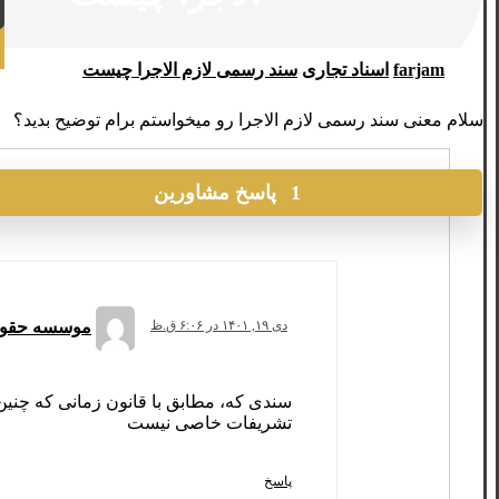
farjam
اسناد تجاری
سند رسمی لازم الاجرا چیست
سلام معنی سند رسمی لازم الاجرا رو میخواستم برام توضیح بدید؟
1 پاسخ مشاورین
موسسه حقوق
دی ۱۹, ۱۴۰۱ در ۶:۰۶ ق.ظ
سندی که، مطابق با قانون زمانی که چنین س
تشریفات خاصی نیست
پاسخ