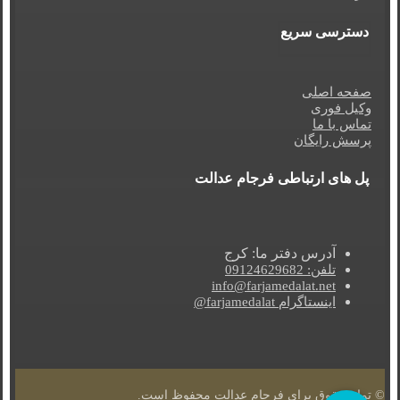
دسترسی سریع
صفحه اصلی
وکیل فوری
تماس با ما
پرسش رایگان
پل های ارتباطی فرجام عدالت
آدرس دفتر ما: کرج
تلفن: 09124629682
info@farjamedalat.net
اینستاگرام farjamedalat@
© تمام حقوق برای فرجام عدالت محفوظ است.