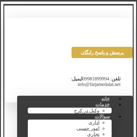
پرسش و پاسخ رایگان
تلفن
: 09981899994
ایمیل
:
info@farjamedalat.net
خانه
خدمات
وکیل در کرج
سوالات
اداری
امور حسبی
تجاری