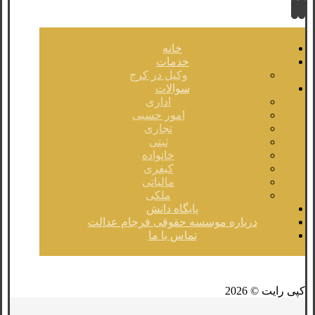
خانه
خدمات
وکیل در کرج
سوالات
اداری
امور حسبی
تجاری
ثبتی
خانواده
کیفری
مالیاتی
ملکی
پایگاه دانش
درباره موسسه حقوقی فرجام عدالت
تماس با ما
فیسبوک
لینکدین
توئیتر
کپی رایت © 2026