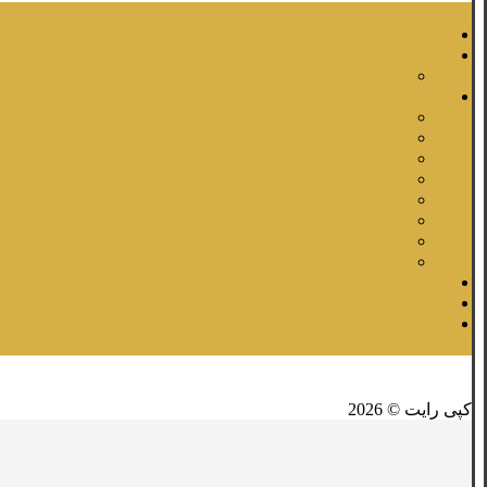
فیسبوک
لینکدین
توئیتر
کپی رایت © 2026