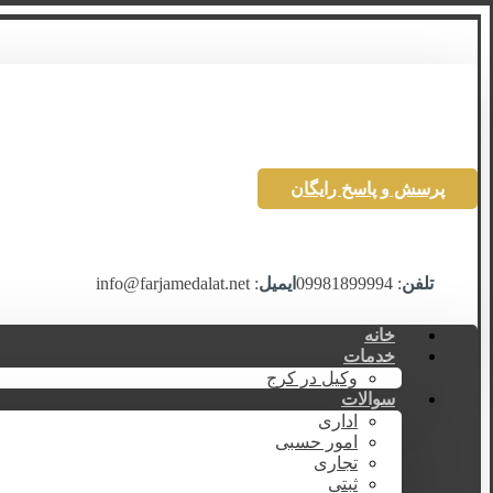
پرسش و پاسخ رایگان
تلفن
: 09981899994
ایمیل
: info@farjamedalat.net
خانه
خدمات
وکیل در کرج
سوالات
اداری
امور حسبی
تجاری
ثبتی