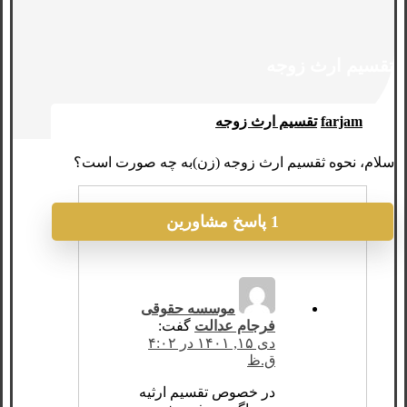
تقسیم ارث زوجه
farjam
تقسیم ارث زوجه
سلام، نحوه ثقسیم ارث زوجه (زن)به چه صورت است؟
1 پاسخ مشاورین
موسسه حقوقی
فرجام عدالت
گفت:
دی ۱۵, ۱۴۰۱ در ۴:۰۲
ق.ظ
در خصوص تقسیم ارثیه