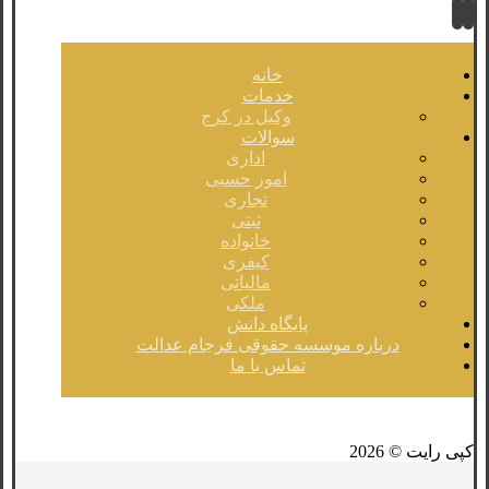
خانه
خدمات
وکیل در کرج
سوالات
اداری
امور حسبی
تجاری
ثبتی
خانواده
کیفری
مالیاتی
ملکی
پایگاه دانش
درباره موسسه حقوقی فرجام عدالت
تماس با ما
فیسبوک
لینکدین
توئیتر
کپی رایت © 2026