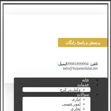
پرسش و پاسخ رایگان
تلفن
: 09981899994
ایمیل
:
info@farjamedalat.net
خانه
خدمات
وکیل در کرج
سوالات
اداری
امور حسبی
تجاری